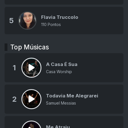
Flavia Truccolo
5
110 Pontos
Top Músicas
A Casa É Sua
1
Casa Worship
Todavia Me Alegrarei
2
Samuel Messias
Me Atraiu